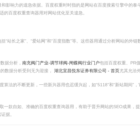
流量和影响力的遑急依据。百度权重时时指的是网站在百度搜索引擎中的泰
合适的百度权重查询器用对网站优化至关遑急。
括“站长之家”、“爱站网”和“百度指数”等。这些器用通过分析网站的外
站数据分析，
南充阀门产业-调节球阀-闸蝶阀行业门户
包括百度权重、PR
确的数据分析受到无为迎接，
湖北宜昌悦东证券有限公司 - 首页
尤其允洽
度算法的不断更新，一些新兴器用也迟缓兴起，如“5118”和“新站期间
袭取一款自如、准确的百度权重查询器用，有助于晋升网站的SEO成果，
索证据。