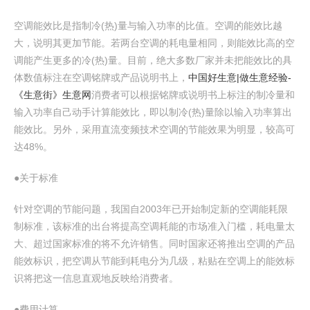
空调能效比是指制冷(热)量与输入功率的比值。空调的能效比越
大，说明其更加节能。若两台空调的耗电量相同，则能效比高的空
调能产生更多的冷(热)量。目前，绝大多数厂家并未把能效比的具
体数值标注在空调铭牌或产品说明书上，
中国好生意|做生意经验-
《生意街》生意网
消费者可以根据铭牌或说明书上标注的制冷量和
输入功率自己动手计算能效比，即以制冷(热)量除以输入功率算出
能效比。另外，采用直流变频技术空调的节能效果为明显，较高可
达48%。
●关于标准
针对空调的节能问题，我国自2003年已开始制定新的空调能耗限
制标准，该标准的出台将提高空调耗能的市场准入门槛，耗电量太
大、超过国家标准的将不允许销售。同时国家还将推出空调的产品
能效标识，把空调从节能到耗电分为几级，粘贴在空调上的能效标
识将把这一信息直观地反映给消费者。
●费用计算