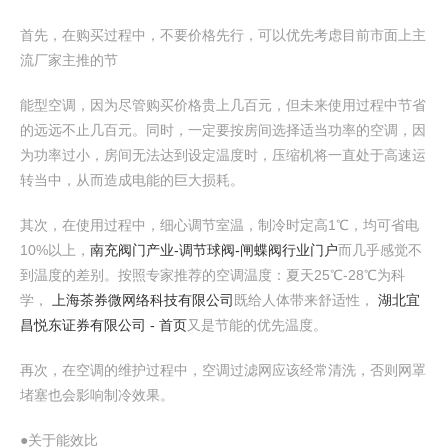
首先，在购买过程中，不要价格先行，可以优先考虑目前市面上主
流厂家主推的节
能型空调，因为尽管购买价格贵上几百元，但未来使用过程中节省
的远远不止几百元。同时，一定要按房间选择适当功率的空调，因
为功率过小，房间无法达到设定温度时，压缩机将一直处于高速运
转当中，从而造成电能的巨大损耗。
其次，在使用过程中，细心调节室温，制冷时定高1℃，均可省电
10%以上，
南充阀门产业-调节球阀-闸蝶阀行业门户
而几乎感觉不
到温度的差别。按照专家推荐的空调温度：夏天25℃-28℃为科
学，
上海茶券微网络科技有限公司
既给人体带来舒适性，
湖北宜
昌悦东证券有限公司 - 首页
又是节能的优先温度。
再次，在空调的维护过程中，空调过滤网应该经常清洗，否则网罩
堵塞也会影响制冷效果。
●关于能效比