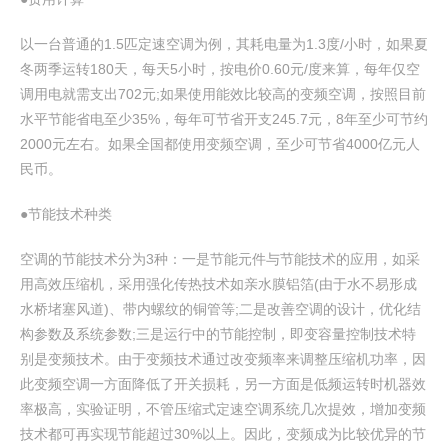
以一台普通的1.5匹定速空调为例，其耗电量为1.3度/小时，如果夏
冬两季运转180天，每天5小时，按电价0.60元/度来算，每年仅空
调用电就需支出702元;如果使用能效比较高的变频空调，按照目前
水平节能省电至少35%，每年可节省开支245.7元，8年至少可节约
2000元左右。如果全国都使用变频空调，至少可节省4000亿元人
民币。
●节能技术种类
空调的节能技术分为3种：一是节能元件与节能技术的应用，如采
用高效压缩机，采用强化传热技术如亲水膜铝箔(由于水不易形成
水桥堵塞风道)、带内螺纹的铜管等;二是改善空调的设计，优化结
构参数及系统参数;三是运行中的节能控制，即变容量控制技术特
别是变频技术。由于变频技术通过改变频率来调整压缩机功率，因
此变频空调一方面降低了开关损耗，另一方面是低频运转时机器效
率极高，实验证明，不管压缩式定速空调系统几次提效，增加变频
技术都可再实现节能超过30%以上。因此，变频成为比较优异的节