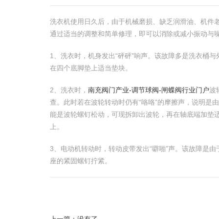
洗衣机使用日久后，由于机械磨损、缺乏润滑油、机件
通过适当的调整和简单修理，即可以消除或减小振动与
1、洗衣时，机身发出“砰砰”响声。该故障多是洗衣桶
在四个底脚垫上适当垫块。
2、洗衣时，
南充阀门产业-调节球阀-闸蝶阀行业门户
波
查。此时若在波轮转动时仍有“咯咯”的摩擦声，说明是
能是波轮螺钉松动，可现拆卸出波轮，再在轴底端加垫
上。
3、电动机转动时，转动皮带发出“噼啪”声。该故障是
座的紧固螺钉拧紧。