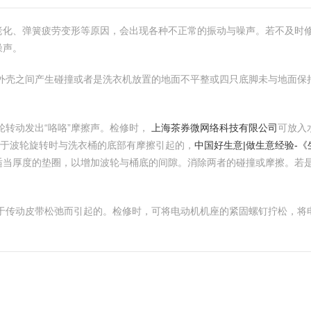
老化、弹簧疲劳变形等原因，会出现各种不正常的振动与噪声。若不及时
噪声。
与外壳之间产生碰撞或者是洗衣机放置的地面不平整或四只底脚未与地面
轮转动发出“咯咯”摩擦声。检修时，
上海茶券微网络科技有限公司
可放入
由于波轮旋转时与洗衣桶的底部有摩擦引起的，
中国好生意|做生意经验-
适当厚度的垫圈，以增加波轮与桶底的间隙。消除两者的碰撞或摩擦。若
由于传动皮带松弛而引起的。检修时，可将电动机机座的紧固螺钉拧松，