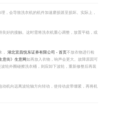
修理，会导致洗衣机的机件加速磨损甚至损坏。实际上，
保持良好的接触。这时需将洗衣机重心调整，放置平稳，或
水，
湖北宜昌悦东证券有限公司 - 首页
不放衣物进行检
《生意街》生意网
如再放入衣物，响声会更大。故障原因可
是波轮外圈碰擦洗衣桶，则应卸下波轮，重新修整后再装
将电动机向远离波轮轴方向转动，使传动皮带绷紧，再将机