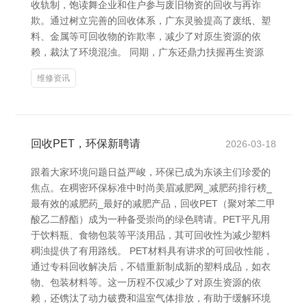
收轨制，饱读舞企业和住户参与废旧物资的回收与再诈
欺。通过树立完善的回收体系，广东灵验提高了废纸、塑
料、金属等可回收物的诈欺率，减少了对原生资源的依
赖，裁汰了环境混浊。 同期，广东还鼎力扶握再生资源
维修资讯
回收PET，环保新聘请
2026-03-18
跟着大家环境问题日益严峻，环保已成为东谈主们珍爱的
焦点。在稠密环保标准中时尚美眉减肥网_减肥药排行榜_
最有效的减肥药_最好的减肥产品，回收PET（聚对苯二甲
酸乙二醇酯）成为一种备受崇尚的绿色聘请。PET平凡用
于饮料瓶、食物包装等平淡用品，其可回收性为减少塑料
稠浊提供了有用路线。 PET材料具有讲求的可回收性能，
通过专科回收解决后，不错重新制成新的塑料成品，如衣
物、包装材料等。这一历程不仅减少了对原生资源的依
赖，还镌汰了动力破费和温室气体排放，有助于缓解环境