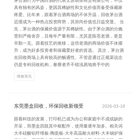
茅台酒行为中国白酒的代表太原胡余商贸有限公司，不仅
具有独有的风姿，更因其稀缺性和文化价值而备受保藏家
疼爱。比年来，跟着茅台酒商场的不休升温，回收茅台酒
迟缓成为一种热点投资阵势，其崇尚价值也日益突显。 当
先，茅台酒的保藏价值源于其稀缺性。由于茅台酒的分娩
受到严格舍弃，且每年产量有限，尤其是陈苍老酒，更是
辛勤一见。跟着技艺的推移，这些老酒的商场价值不休擢
升，成为好多投资者和保藏爱好者的首选。 其次，茅台酒
在回收商场上具有较高的畅通性。不管是通过正规渠说念
仍是专科回收机构，奢靡者齐不错浅易地将手中的
维修资讯
东莞墨盒回收，环保回收新领受
2026-03-18
跟着科技的发展，打印机已成为办公和家庭中不成或缺的
开采，而墨盒四肢其中枢配件，使用量逐年加多。相关词
大丰硅酸铝纤维板-陶瓷板-大丰高温耐火材料-大丰锅炉保