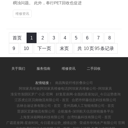
稠浊问题。 此外，奉行PET回收也促进
维修资讯
首页
1
2
3
4
5
6
7
8
9
10
下一页
末页
共
10
页
95
条记录
关于我们
服务指南
维修资讯
二手回收
友情链接：
南昌陶瓷纤维折叠块公司
阿坝家具维修|阿坝家具维修电话|阿坝家具维修公司--阿坝家具
淮安市淮阴区罗广小店-官网
好复星座网-全面的星座知识_今日运势查询
江苏虎丘区贝南物流有限公司 - 首页
合肥市怀藤信息科技有限公司
吉林合迪证券有限公司 - 首页
贵州高峰人工智能有限公司 - 首页
晋源区宏豪物流有限公司
企航服务-深圳航天信息财税服务平台
上海笼沫籍网络科技有限公司
台湾恒鑫科技有限公司 - 首页
广霸星座网-星座时间_今日星座运势_感情运势
荣成市华鸿水产有限公司 官网