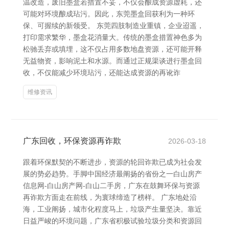
温改造，废旧墨盒若措置不妥，不仅会酿成资源虚耗，还
可能对环境酿成玷污。因此，东莞墨盒回获利为一种环
保、可握续的新领受。 东莞四肢制造业重镇，企业迢遥，
打印需求繁华，墨盒花消量大。传统的墨盒措置神色多为
松驰丢弃或填埋，这不仅占用多数地盘资源，还可能开释
无益物资，影响泥土和水源。而通过正规渠谈进行墨盒回
收，不仅能减少环境玷污，还能达成资源的再讹诈
维修资讯
广东回收，环保资源再诈欺
2026-03-18
跟着环保默契的不断进步，资源的轮回诈欺已成为社会发
展的势必趋势。手脚中国经济最阐扬的省份之一白山房产
信息网-白山房产网-白山二手房，广东在鼓舞环保与资源
再诈欺方面走在前线，为寰球缔造了榜样。 广东地处沿
海，工业阐扬，城市化程度马上，垃圾产生量坚决。靠近
日益严峻的环境问题，广东省积极试验垃圾分类和资源回