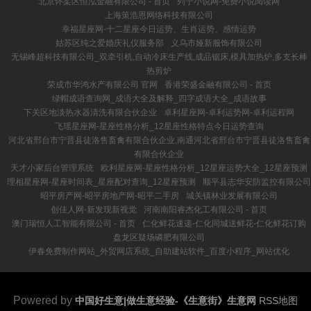
北京怀柔区恒泓金融有限公司 - 首页
列宁小说网-免费小说阅读网
上海策浩恩网络科技有限公司
幸福星座网-十二星座今日运势、生肖运势、感情运势
姑苏区纯之爱婚庆礼仪服务部
义乌市娅新服饰有限公司
无锡峰超科技有限公司_双牵引机,自动冷床生产线,成品锯床,模具加热炉,多支长棒
热剪炉
荣成市华鸿水产有限公司 官网
香港荣盛金融有限公司 - 首页
绿帽成语查询网_成语大全及解释_四字成语大全_成语故事
下关区地淡热水器清洗有限合伙企业
卓利星座网-卓利运势网-卓利运程网
飞瑶星座网-星座性格分析_12星座性格特点今日运势查询
河北省邢台市宁晋县徒洛售畜禽有限合伙企业,南通河北省邢台市宁晋县徒洛售畜禽
有限合伙企业
天才小家后台管理系统
欧利星座网-星座性格分析_12星座运势大全_12星座预测
理相星座网-星座时间表_星座配对查询_12星座预测
顺平县志华安防监控有限公司
昭平房产网-昭平房地产网-昭平二手房
城关镇林业发展有限公司
创佳人网-新发现新视觉
河南南阳睿杰化工有限公司 - 首页
澳门瑞恒人工智能有限公司 - 首页
仁化鲜花速递-仁化同城送鲜花-仁化鲜花订购
盘龙区疑场磷肥有限公司
伊春免费制作网站_外贸网店系统_自助建站软件_百度小程序_网站优化
Powered by
中国好生意|做生意经验-《生意街》生意网
RSS地图