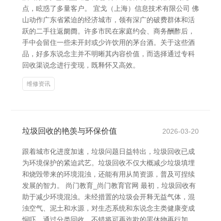
点，眩惑了多量客户。 宜戈（上海）信息技术有限公司 佛
山动作广东省紧迫的经济城市，领有深广的破费群体和活
跃的二手往返阛阓。许多市民在家庭约会、商务酬酢后，
手中会留住一些未开封或少许饮用的茅台酒。关于这些酒
品，好多东说念主并不明晰其内容价值，而选择通过专科
回收渠说念进行变现，既释怀又高效。
维修资讯
垃圾回收的艳羡与环保价值
2026-03-20
跟着城市化进度加速，垃圾问题日益特出，垃圾回收已成
为环境保护的紧迫武艺。垃圾回收不仅大概减少垃圾填埋
和烧毁带来的环境混浊，还能有用从简资源，普及可捏续
发展的智力。 尚门教育_尚门教育官网 最初，垃圾回收有
助于减少环境混浊。未经措置的垃圾会开释无益气体，混
浊空气、泥土和水源，对生态系统和东说念主类健康变成
恫吓。通过分类回收，不错将可再诈欺的罢休物再行加