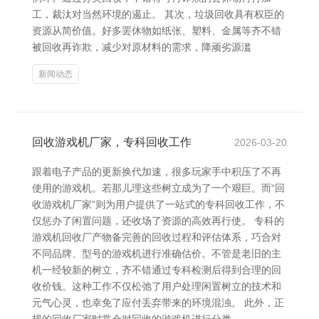
工，裁汰对当然环境的遏止。 其次，垃圾回收具有权臣的
资源从简价值。好多罢休物如纸张、塑料、金属等齐不错
被回收再诈欺，减少对原材料的需求，降顽劣源滥
新闻动态
回收游戏机厂家，专科回收工作
2026-03-20
跟着电子产品的更新换代加速，很多玩家手中积压了不再
使用的游戏机。若那儿理这些树立成为了一个艰巨。而“回
收游戏机厂家”则为用户提供了一站式的专科回收工作，不
仅惩办了闲置问题，还收场了资源的高效再行使。 专科的
游戏机回收厂产物备完善的回收过程和评估体系，巧合对
不同品牌、型号的游戏机进行准确估价。不管是老旧的主
机一经较新的树立，齐不错通过专科检测后得到合理的回
收价钱。这种工作不仅松弛了用户处理闲置树立的技术和
元气心灵，也幸免了应付丢弃带来的环境混浊。 此外，正